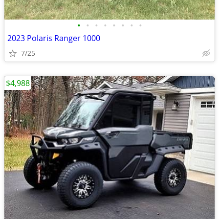
•
•
•
•
•
•
•
•
2023 Polaris Ranger 1000
7/25
$4,988