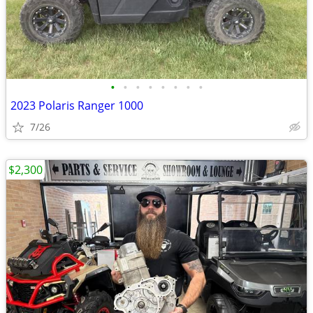
•
•
•
•
•
•
•
•
2023 Polaris Ranger 1000
7/26
$2,300