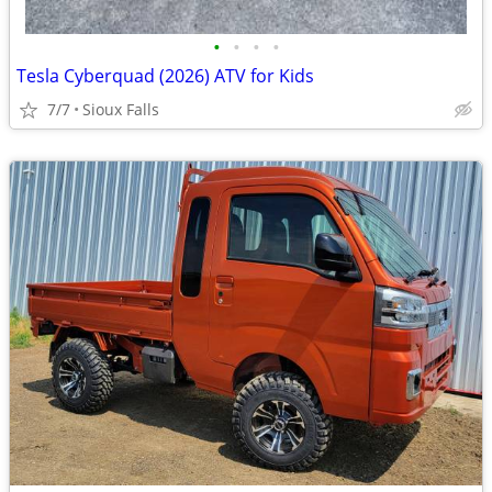
•
•
•
•
Tesla Cyberquad (2026) ATV for Kids
7/7
Sioux Falls