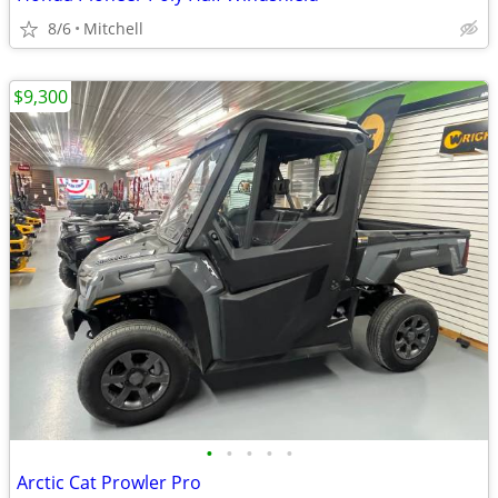
8/6
Mitchell
$9,300
•
•
•
•
•
Arctic Cat Prowler Pro