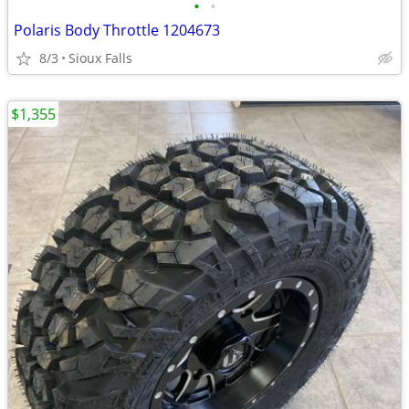
•
•
Polaris Body Throttle 1204673
8/3
Sioux Falls
$1,355