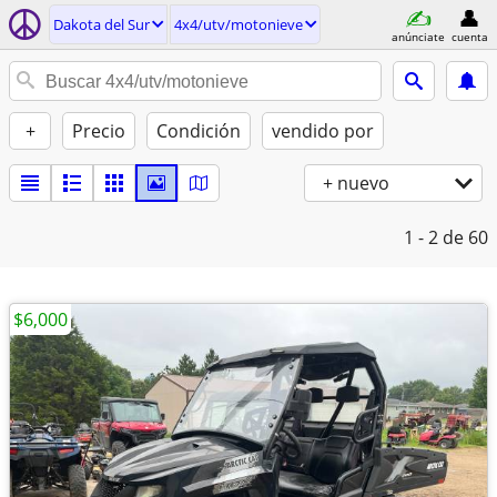
Dakota del Sur
4x4/utv/motonieve
anúnciate
cuenta
+
Precio
Condición
vendido por
+ nuevo
1 - 2
de 60
$6,000