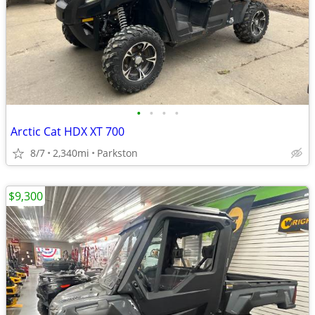
•
•
•
•
Arctic Cat HDX XT 700
8/7
2,340mi
Parkston
$9,300