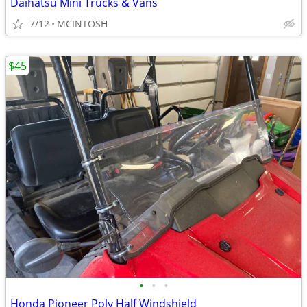
Daihatsu Mini Trucks & Vans
7/12
MCINTOSH
$45
•
•
•
Honda Pioneer Poly Half Windshield