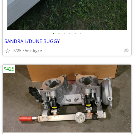
•
•
•
•
•
•
SANDRAIL/DUNE BUGGY
7/25
Verdigre
$425