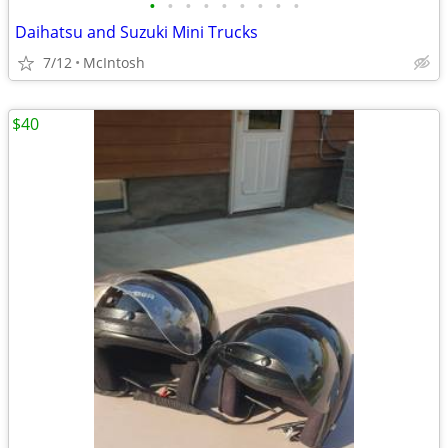
•
•
•
•
•
•
•
•
•
Daihatsu and Suzuki Mini Trucks
7/12
McIntosh
$40