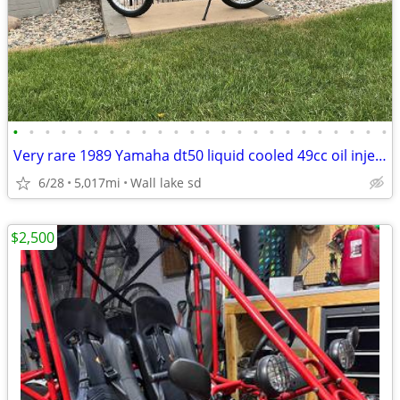
•
•
•
•
•
•
•
•
•
•
•
•
•
•
•
•
•
•
•
•
•
•
•
•
Very rare 1989 Yamaha dt50 liquid cooled 49cc oil injected
6/28
5,017mi
Wall lake sd
$2,500