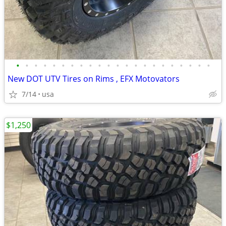
•
•
•
•
•
•
•
•
•
•
•
•
•
•
•
•
•
•
•
•
•
•
New DOT UTV Tires on Rims , EFX Motovators
7/14
usa
$1,250