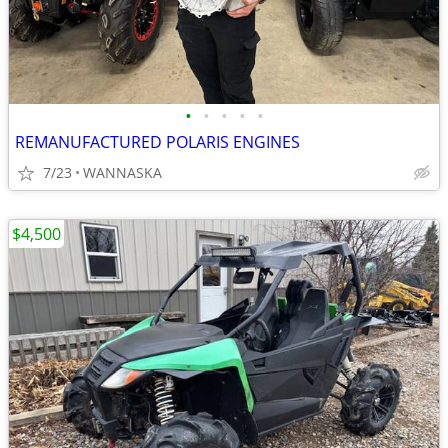
•
•
•
•
•
REMANUFACTURED POLARIS ENGINES
7/23
WANNASKA
$4,500