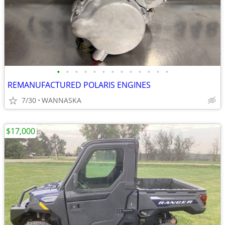
•
•
•
•
•
•
•
•
•
•
•
•
•
REMANUFACTURED POLARIS ENGINES
7/30
WANNASKA
$17,000