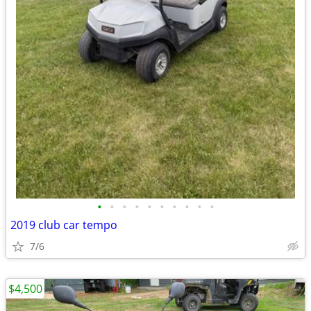
•
•
•
•
•
•
•
•
•
•
2019 club car tempo
7/6
$4,500