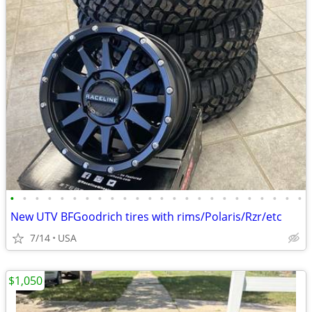
•
•
•
•
•
•
•
•
•
•
•
•
•
•
•
•
•
•
•
•
•
•
•
•
New UTV BFGoodrich tires with rims/Polaris/Rzr/etc
7/14
USA
$1,050