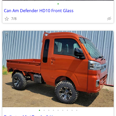
•
Can Am Defender HD10 Front Glass
7/8
•
•
•
•
•
•
•
•
•