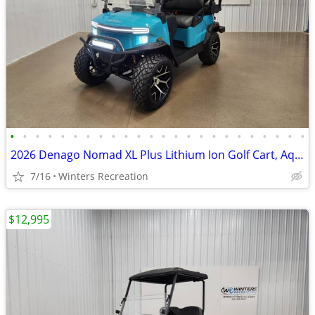
•
•
•
•
•
•
•
•
•
•
•
•
•
•
•
•
•
•
•
•
•
•
•
•
2026 Denago Nomad XL Plus Lithium Ion Golf Cart, Aqua
7/16
Winters Recreation
$12,995