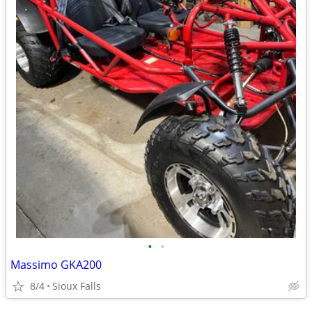
•
•
Massimo GKA200
8/4
Sioux Falls