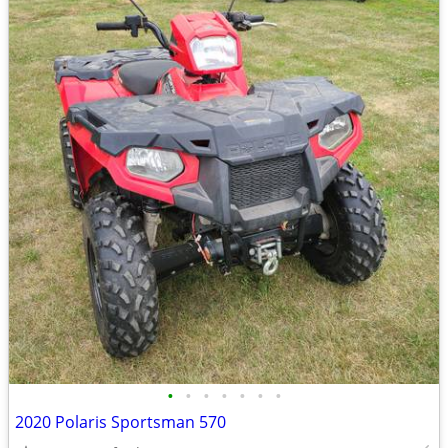
•
•
•
•
•
•
•
2020 Polaris Sportsman 570