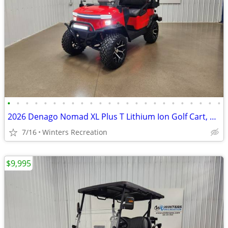
•
•
•
•
•
•
•
•
•
•
•
•
•
•
•
•
•
•
•
•
•
•
•
•
2026 Denago Nomad XL Plus T Lithium Ion Golf Cart, Scarlet
7/16
Winters Recreation
$9,995