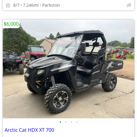
8/7
7,246mi
Parkston
$6,000
•
•
•
•
Arctic Cat HDX XT 700