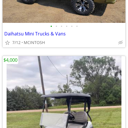
•
•
•
•
•
•
Daihatsu Mini Trucks & Vans
7/12
MCINTOSH
$4,000