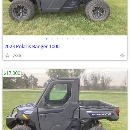
•
•
•
•
•
•
•
•
2023 Polaris Ranger 1000
7/26
$17,000