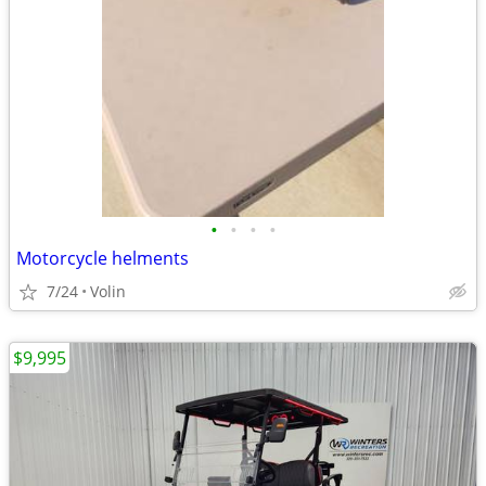
•
•
•
•
Motorcycle helments
7/24
Volin
$9,995