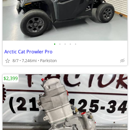
•
•
•
•
•
Arctic Cat Prowler Pro
8/7
7,246mi
Parkston
$2,399