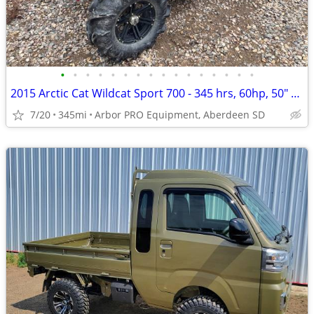
•
•
•
•
•
•
•
•
•
•
•
•
•
•
•
•
2015 Arctic Cat Wildcat Sport 700 - 345 hrs, 60hp, 50" wide
7/20
345mi
Arbor PRO Equipment, Aberdeen SD