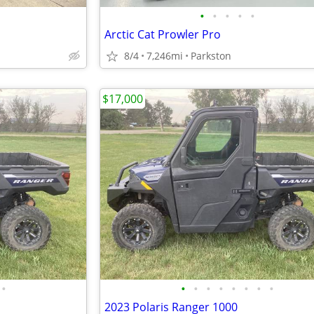
•
•
•
•
•
Arctic Cat Prowler Pro
8/4
7,246mi
Parkston
$17,000
•
•
•
•
•
•
•
•
•
2023 Polaris Ranger 1000