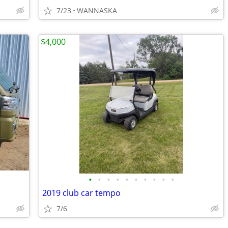
7/23
WANNASKA
$4,000
•
•
•
•
•
•
•
•
•
•
2019 club car tempo
7/6