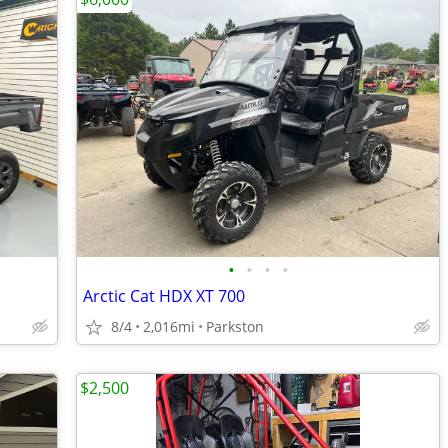
•
•
•
•
Arctic Cat HDX XT 700
8/4
2,016mi
Parkston
$2,500