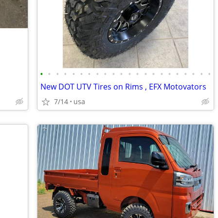
•
•
•
•
•
•
•
•
•
•
•
•
•
•
•
•
•
•
•
•
•
•
New DOT UTV Tires on Rims , EFX Motovators
7/14
usa