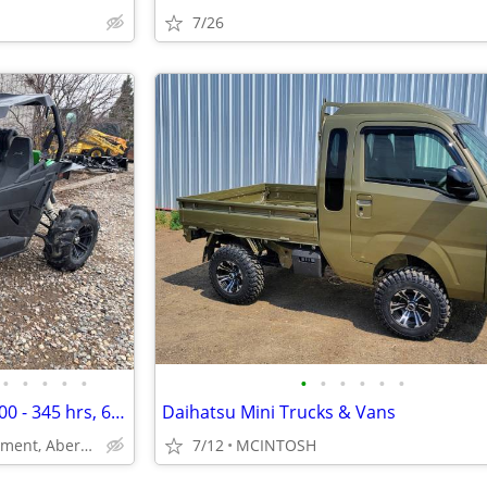
7/26
•
•
•
•
•
•
•
•
•
•
•
2015 Arctic Cat Wildcat Sport 700 - 345 hrs, 60hp, 50" wide
Daihatsu Mini Trucks & Vans
Arbor PRO Equipment, Aberdeen SD
7/12
MCINTOSH