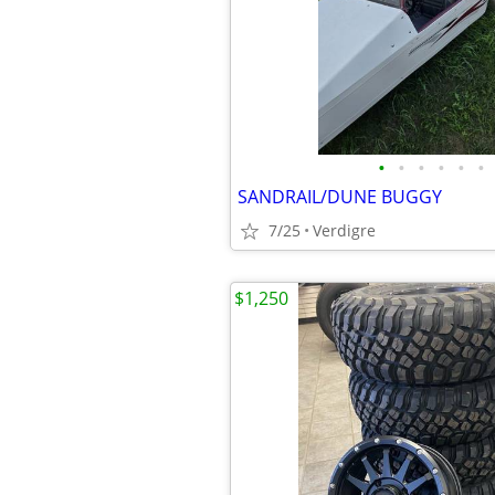
•
•
•
•
•
•
SANDRAIL/DUNE BUGGY
7/25
Verdigre
$1,250