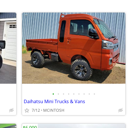
•
•
•
•
•
•
•
•
•
Daihatsu Mini Trucks & Vans
7/12
MCINTOSH
$6,000