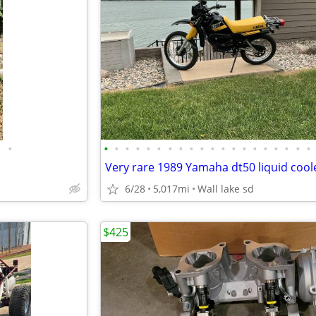
•
•
•
•
•
•
•
•
•
•
•
•
•
•
•
•
•
•
•
•
•
6/28
5,017mi
Wall lake sd
$425