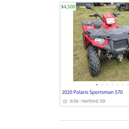
$4,500
•
•
•
•
•
•
•
2020 Polaris Sportsman 570
6/26
Hartford, SD