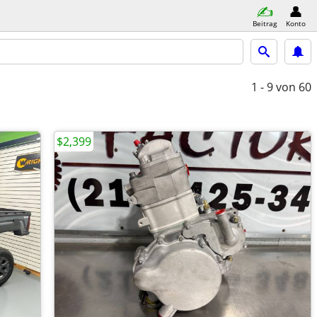
Beitrag
Konto
1 - 9
von 60
$2,399