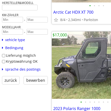
HERSTELLER&MODELL
•
•
•
•
Arctic Cat HDX XT 700
KM-ZÄHLER
8/4
2,340mi
Parkston
-
MODELLJAHR
-
$17,000
vehicle type
Bedingung
Lieferung möglich
Kryptowährung OK
sprache des postings
zurück
bewerben
•
•
•
•
•
•
•
2023 Polaris Ranger 1000