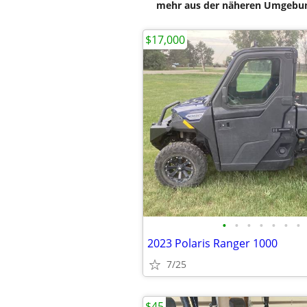
mehr aus der näheren Umgebung
$17,000
•
•
•
•
•
•
•
2023 Polaris Ranger 1000
7/25
$45