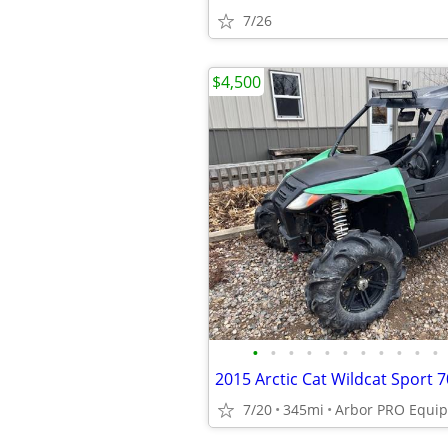
7/26
$4,500
•
•
•
•
•
•
•
•
•
•
•
7/20
345mi