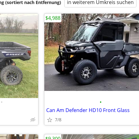
in weiterem Umkreis suchen
 (sortiert nach Entfernung)
$4,988
•
•
Can Am Defender HD10 Front Glass
7/8
$9,300