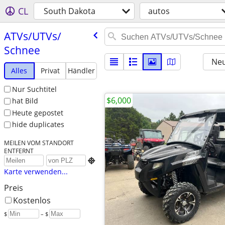
CL
South Dakota
autos
ATVs/​UTVs/​
Schnee
Neu
Alles
Privat
Händler
Nur Suchtitel
$6,000
hat Bild
Heute gepostet
hide duplicates
MEILEN VOM STANDORT
ENTFERNT

Karte verwenden...
Preis
Kostenlos
$
– $