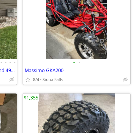
•
•
•
•
•
•
Very rare 1989 Yamaha dt50 liquid cooled 49cc oil injected
Massimo GKA200
8/4
Sioux Falls
$1,355