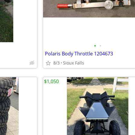
•
•
Polaris Body Throttle 1204673
8/3
Sioux Falls
$1,050