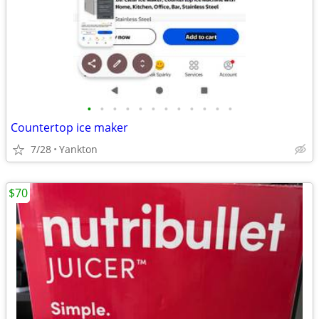
•
•
•
•
•
•
•
•
•
•
•
•
Countertop ice maker
7/28
Yankton
$70