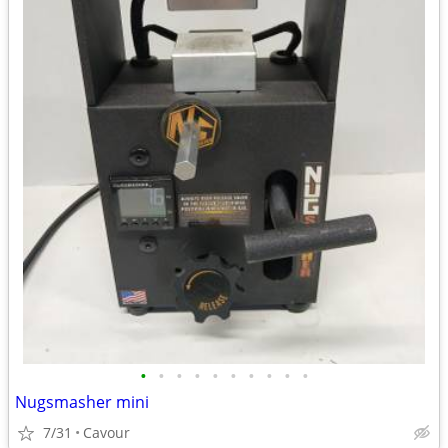
•
•
•
•
•
•
•
•
•
•
Nugsmasher mini
7/31
Cavour