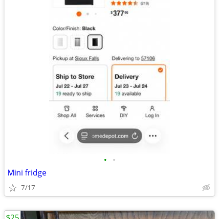
•
•
Mini fridge
7/17
$25