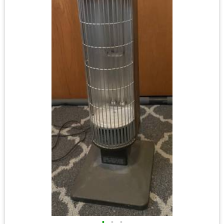
•
•
•