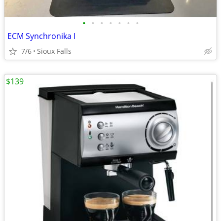
•
•
•
•
•
•
•
ECM Synchronika I
7/6
Sioux Falls
$139