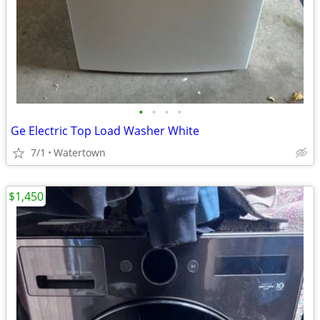
•
•
•
•
Ge Electric Top Load Washer White
7/1
Watertown
$1,450