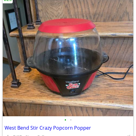
•
•
West Bend Stir Crazy Popcorn Popper