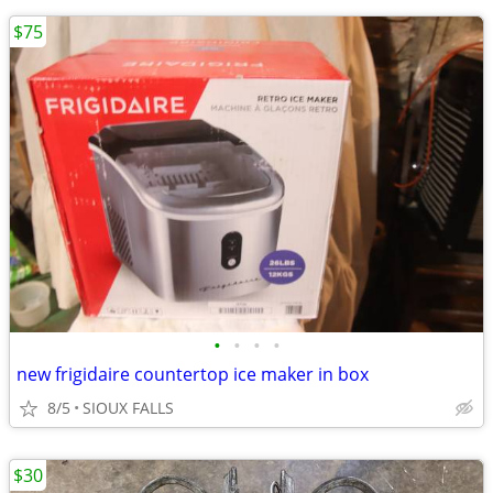
$75
•
•
•
•
new frigidaire countertop ice maker in box
8/5
SIOUX FALLS
$30