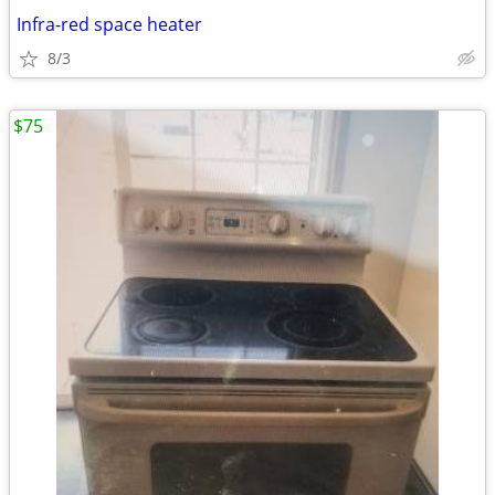
Infra-red space heater
8/3
$75