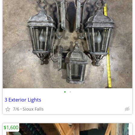
•
•
3 Exterior Lights
7/6
Sioux Falls
$1,600