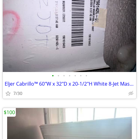
•
•
•
•
•
•
•
Eljer Cabrillo™ 60"W x 32"D x 20-1/2"H White 8-Jet Massage Whirlpool B
7/30
$100