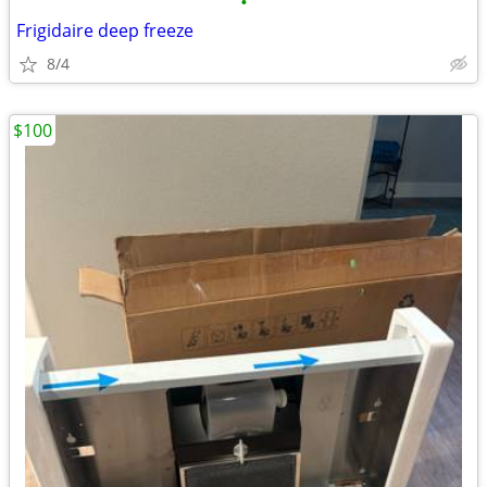
•
Frigidaire deep freeze
8/4
$100