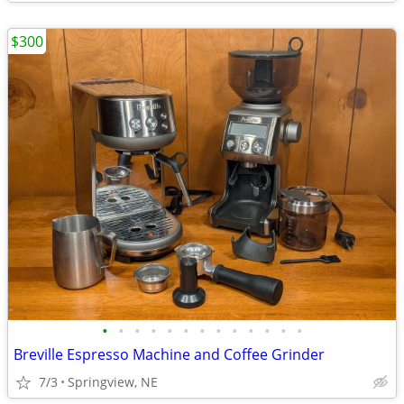
$300
•
•
•
•
•
•
•
•
•
•
•
•
•
Breville Espresso Machine and Coffee Grinder
7/3
Springview, NE