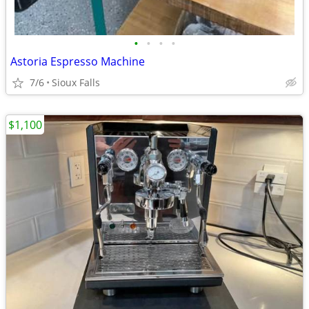
•
•
•
•
Astoria Espresso Machine
7/6
Sioux Falls
$1,100