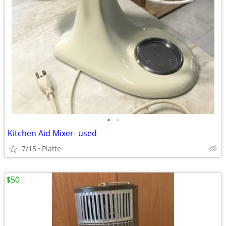
•
•
Kitchen Aid Mixer- used
7/15
Platte
$50