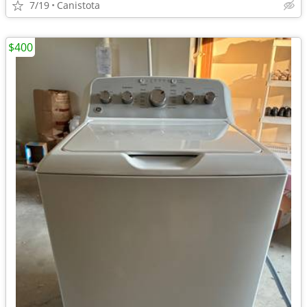
7/19
Canistota
$400