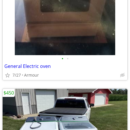
•
•
General Electric oven
7/27
Armour
$450