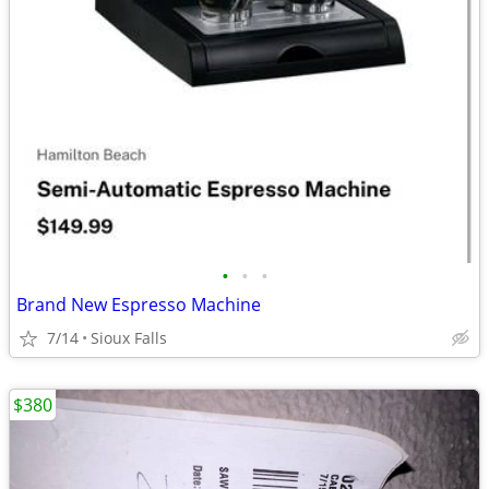
•
•
•
Brand New Espresso Machine
7/14
Sioux Falls
$380