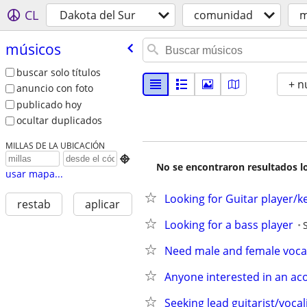
CL
Dakota del Sur
comunidad
m
músicos
buscar solo títulos
+ n
anuncio con foto
publicado hoy
ocultar duplicados
MILLAS DE LA UBICACIÓN

No se encontraron resultados lo
usar mapa...
Looking for Guitar player/
restab
aplicar
Looking for a bass player
Need male and female vocal
Anyone interested in an ac
Seeking lead guitarist/vocal