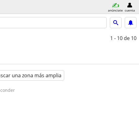
anúnciate
cuenta
1 - 10
de 10
scar una zona más amplia
sconder