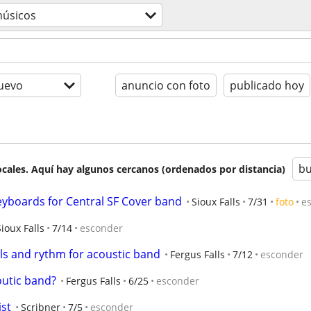
úsicos
uevo
anuncio con foto
publicado hoy
bu
cales. Aquí hay algunos cercanos (ordenados por distancia)
keyboards for Central SF Cover band
Sioux Falls
7/31
foto
e
Sioux Falls
7/14
esconder
s and rythm for acoustic band
Fergus Falls
7/12
esconder
outic band?
Fergus Falls
6/25
esconder
ist
Scribner
7/5
esconder