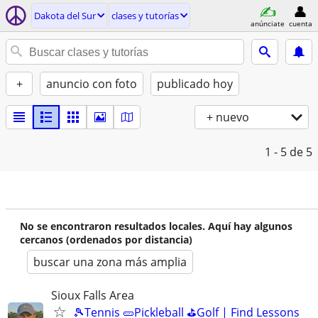
Dakota del Sur
clases y tutorías
anúnciate
cuenta
+
anuncio con foto
publicado hoy
+ nuevo
1 - 5
de 5
No se encontraron resultados locales. Aquí hay algunos
cercanos (ordenados por distancia)
buscar una zona más amplia
Sioux Falls Area
🎾Tennis 🥒Pickleball ⛳Golf | Find Lessons