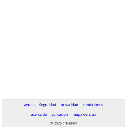
ayuda
Seguridad
privacidad
condiciones
acerca de
aplicación
mapa del sitio
© 2026 craigslist