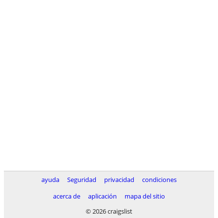
ayuda
Seguridad
privacidad
condiciones
acerca de
aplicación
mapa del sitio
© 2026 craigslist