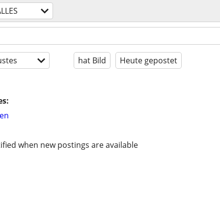
ALLES
stes
hat Bild
Heute gepostet
es:
hen
ified when new postings are available