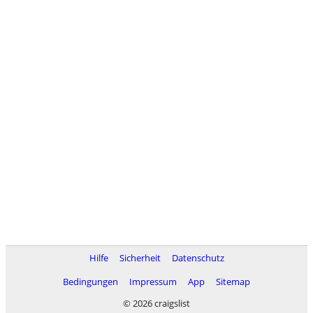
Hilfe
Sicherheit
Datenschutz
Bedingungen
Impressum
App
Sitemap
© 2026 craigslist