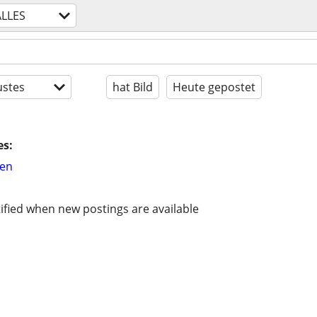
ALLES
stes
hat Bild
Heute gepostet
es:
hen
ified when new postings are available