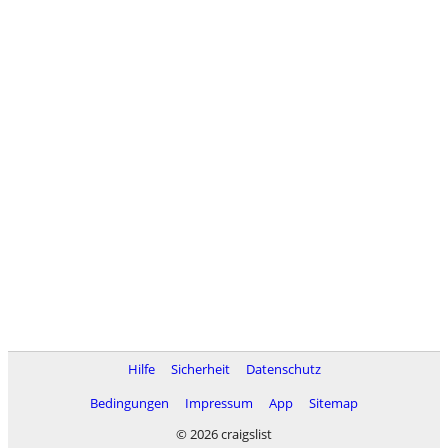
Hilfe
Sicherheit
Datenschutz
Bedingungen
Impressum
App
Sitemap
© 2026 craigslist