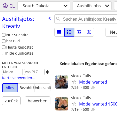
CL
South Dakota
Aushilfsjobs
Aushilfsjobs:
Kreativ
Neu
Nur Suchtitel
hat Bild
Heute gepostet
hide duplicates
MEILEN VOM STANDORT
Keine lokalen Ergebnisse gefund
ENTFERNT

sioux Falls
Karte verwenden...
Model wanted
7/26
300
Alles
Bezahlt
Unbezahlt
sioux Falls
zurück
bewerben
Model wanted $50
7/19
500