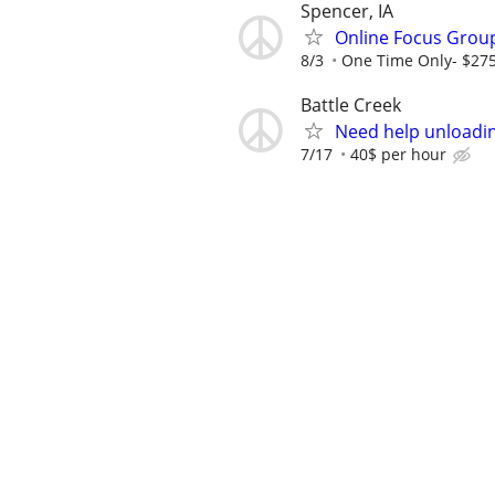
Spencer, IA
Online Focus Group
8/3
One Time Only- $27
Battle Creek
Need help unloadin
7/17
40$ per hour