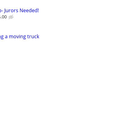
- Jurors Needed!
5.00
g a moving truck