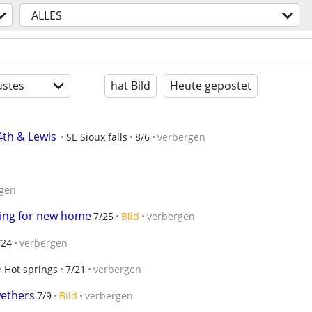
ALLES
stes
hat Bild
Heute gepostet
4th & Lewis
SE Sioux falls
8/6
verbergen
gen
king for new home
7/25
Bild
verbergen
/24
verbergen
Hot springs
7/21
verbergen
wethers
7/9
Bild
verbergen