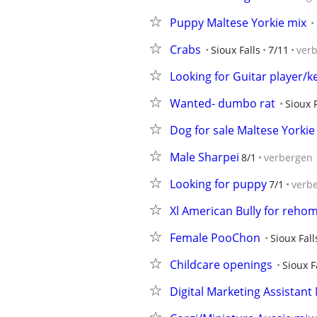
Puppy Maltese Yorkie mix
Crabs
Sioux Falls
7/11
ver
Looking for Guitar player/
Wanted- dumbo rat
Sioux F
Dog for sale Maltese Yorkie
Male Sharpei
8/1
verbergen
Looking for puppy
7/1
verb
Xl American Bully for reho
Female PooChon
Sioux Fall
Childcare openings
Sioux F
Digital Marketing Assistan