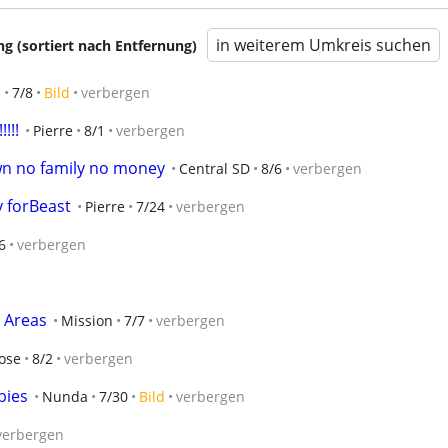
in weiterem Umkreis suchen
 (sortiert nach Entfernung)
a
7/8
Bild
verbergen
!!!
Pierre
8/1
verbergen
n no family no money
Central SD
8/6
verbergen
 forBeast
Pierre
7/24
verbergen
6
verbergen
 Areas
Mission
7/7
verbergen
ose
8/2
verbergen
pies
Nunda
7/30
Bild
verbergen
verbergen