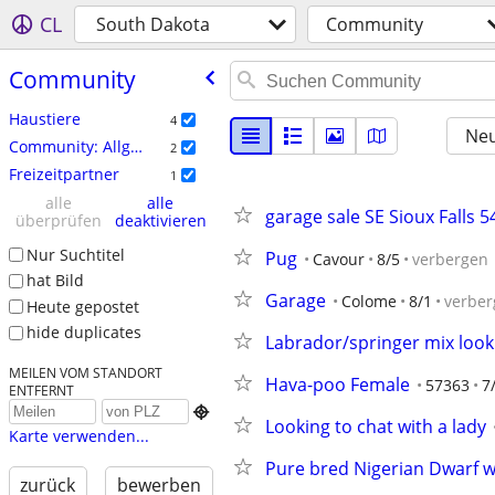
CL
South Dakota
Community
Community
Haustiere
4
Neu
Community: Allgemein
2
Freizeitpartner
1
alle
alle
garage sale SE Sioux Falls 5
überprüfen
deaktivieren
Nur Suchtitel
Pug
Cavour
8/5
verbergen
hat Bild
Garage
Colome
8/1
verber
Heute gepostet
hide duplicates
Labrador/springer mix loo
MEILEN VOM STANDORT
Hava-poo Female
57363
7
ENTFERNT

Looking to chat with a lady
Karte verwenden...
Pure bred Nigerian Dwarf 
zurück
bewerben