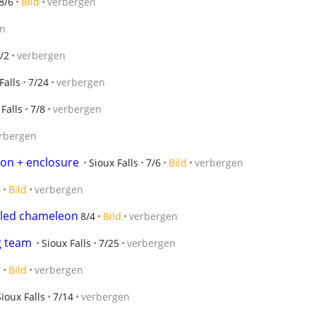
8/6
Bild
verbergen
en
/2
verbergen
Falls
7/24
verbergen
 Falls
7/8
verbergen
rbergen
hon + enclosure
Sioux Falls
7/6
Bild
verbergen
8
Bild
verbergen
iled chameleon
8/4
Bild
verbergen
g team
Sioux Falls
7/25
verbergen
7
Bild
verbergen
Sioux Falls
7/14
verbergen