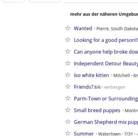
mehr aus der näheren Umgebung
Wanted
Pierre, South Dakot
Looking for a good person!!!!
Can anyone help broke dow
Independent Detour Beauty
Iso white kitten
Mitchell
8/
Friends?
8/6
verbergen
Parm-Town or Surrounding
Small breed puppes
Montr
German Shepherd mix pup
Summer
Watertown
7/31