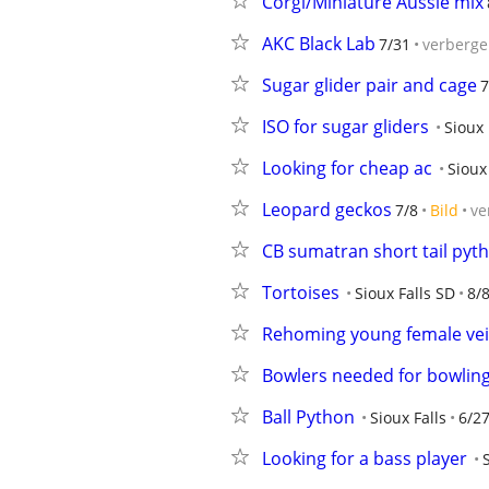
Corgi/Miniature Aussie mix
AKC Black Lab
7/31
verberg
Sugar glider pair and cage
7
ISO for sugar gliders
Sioux 
Looking for cheap ac
Sioux
Leopard geckos
7/8
Bild
ve
CB sumatran short tail pyt
Tortoises
Sioux Falls SD
8/
Rehoming young female ve
Bowlers needed for bowlin
Ball Python
Sioux Falls
6/2
Looking for a bass player