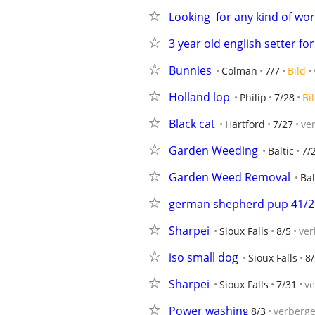
Looking  for any kind of wo
3 year old english setter f
Bunnies
Colman
7/7
Bild
Holland lop
Philip
7/28
Bi
Black cat
Hartford
7/27
ve
Garden Weeding
Baltic
7/
Garden Weed Removal
Bal
german shepherd pup 41/2
Sharpei
Sioux Falls
8/5
ver
iso small dog
Sioux Falls
8/
Sharpei
Sioux Falls
7/31
v
Power washing
8/3
verberg