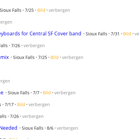
Sioux Falls
7/25
Bild
verbergen
bergen
keyboards for Central SF Cover band
Sioux Falls
7/31
Bild
v
alls
7/26
verbergen
 mix
Sioux Falls
7/25
Bild
verbergen
ergen
me
Sioux Falls
7/7
Bild
verbergen
s
7/17
Bild
verbergen
alls
7/26
verbergen
t Needed
Sioux Falls
8/6
verbergen