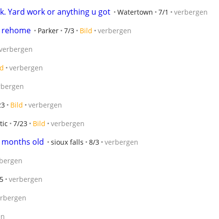
rk. Yard work or anything u got
Watertown
7/1
verbergen
or rehome
Parker
7/3
Bild
verbergen
verbergen
ld
verbergen
rbergen
23
Bild
verbergen
tic
7/23
Bild
verbergen
 months old
sioux falls
8/3
verbergen
bergen
5
verbergen
erbergen
en