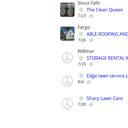
Sioux Falls
The Clean Queen
7/23
Fargo
ABLE ROOFING AN
7/26
Willmar
STORAGE RENTAL 
7/25
Edge lawn service 
8/4
Sharp Lawn Care
7/30