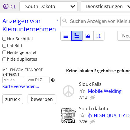
CL
South Dakota
Dienstleistungen
Anzeigen von
Kleinunternehmen
Neu
Nur Suchtitel
hat Bild
Heute gepostet
hide duplicates
MEILEN VOM STANDORT
Keine lokalen Ergebnisse gefund
ENTFERNT

Sioux Falls
Karte verwenden...
Mobile Welding
7/13
zurück
bewerben
South dakota
👍 HIGH QUALITY Dr
7/26