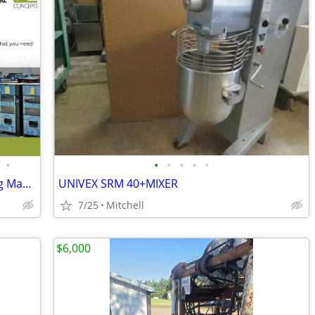
•
•
•
•
•
•
Explore the Largest Selection of Vending Machines in the USA!
UNIVEX SRM 40+MIXER
7/25
Mitchell
$6,000