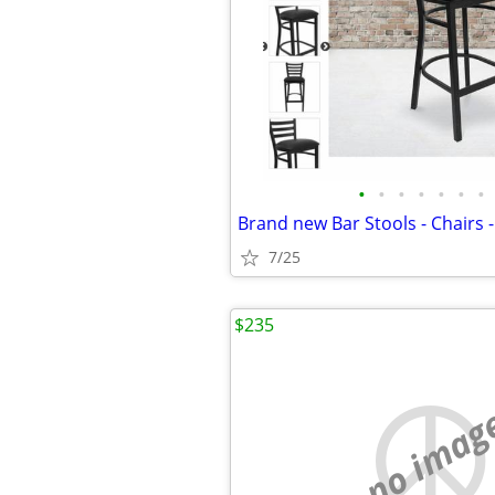
•
•
•
•
•
•
•
7/25
$235
no imag