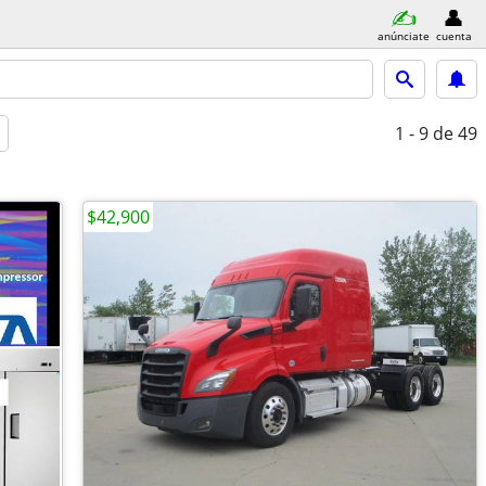
anúnciate
cuenta
1 - 9
de 49
$42,900