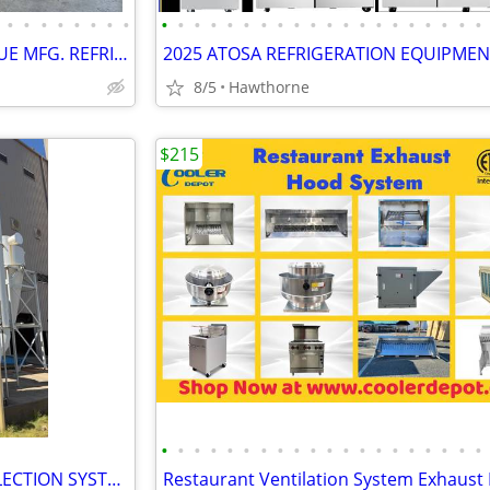
•
•
•
•
•
•
•
•
•
•
•
•
•
•
•
•
•
•
•
•
•
•
•
•
•
•
•
•
SHOOKSALES SELLING FULL TRUE MFG. REFRIGERATION PRODUCT LINE
8/5
Hawthorne
$215
•
•
•
•
•
•
•
•
•
•
•
•
•
•
•
•
•
•
•
•
2017 KICE CYCLONE DUST COLLECTION SYSTEM