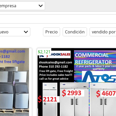
empresa
uevo
Precio
Condición
vendido por
$2,121