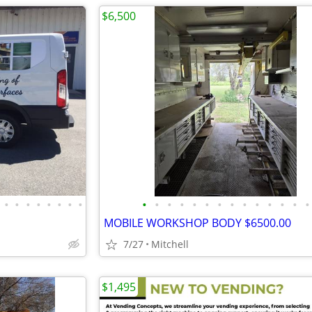
$6,500
•
•
•
•
•
•
•
•
•
•
•
•
•
•
•
•
•
•
•
•
•
•
MOBILE WORKSHOP BODY $6500.00
7/27
Mitchell
$1,495