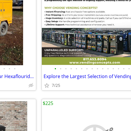
•
•
•
•
•
•
•
•
•
•
•
•
•
•
•
•
•
•
Cryoquip SF-6 Service Gas Sulfur Hexaflouride Reclaimer Trailer Yellow
7/25
$225