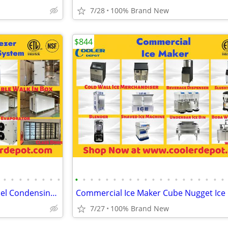
7/28
100% Brand New
$844
•
•
•
•
•
•
•
•
•
•
•
•
•
•
•
•
•
•
•
•
•
•
•
•
•
•
•
•
NSF Walk In Cooler Freezer Panel Condensing Evaporator Cooling System
7/27
100% Brand New