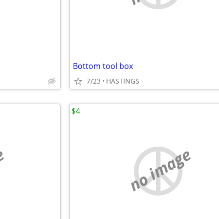
Bottom tool box
7/23
HASTINGS
$4
e
no image