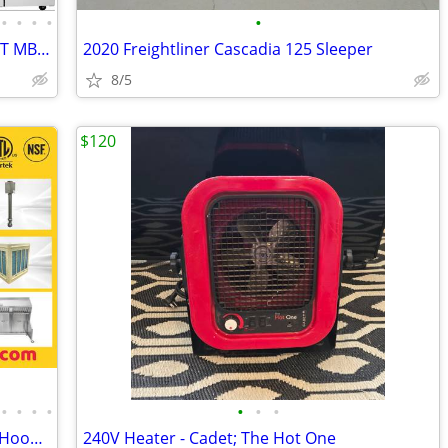
•
•
•
•
•
2025 ATOSA REFRIGERATION EQUIPMENT MBF8004GR
2020 Freightliner Cascadia 125 Sleeper
8/5
$120
•
•
•
•
•
•
•
Restaurant Ventilation System Exhaust Hood Fan Makeup Air fan
240V Heater - Cadet; The Hot One