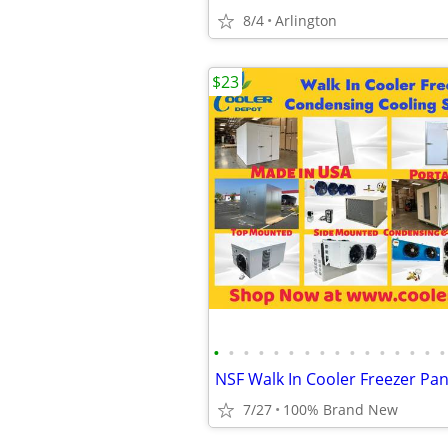
8/4
Arlington
$23
•
•
•
•
•
•
•
•
•
•
•
•
•
•
•
•
7/27
100% Brand New