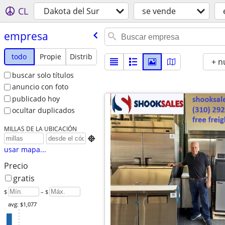
CL
Dakota del Sur
se vende
empresa
todo
Propie
Distrib
+ n
buscar solo títulos
anuncio con foto
publicado hoy
ocultar duplicados
MILLAS DE LA UBICACIÓN

usar mapa...
Precio
gratis
$
– $
avg: $1,077