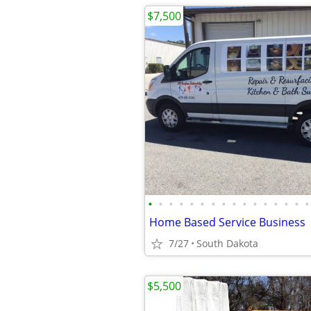
$7,500
•
•
•
•
•
•
•
•
•
•
•
•
•
•
•
•
Home Based Service Business
7/27
South Dakota
$5,500