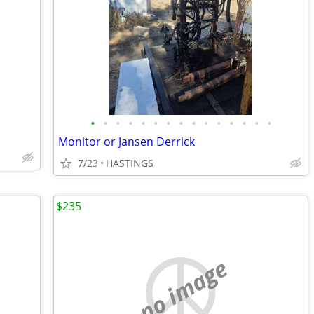
•
•
•
•
•
•
•
•
•
•
•
•
•
•
•
Monitor or Jansen Derrick
7/23
HASTINGS
$235
no image