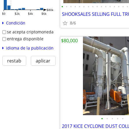
•
•
•
•
•
•
•
•
•
•
•
•
•
•
•
•
$80k
$0
$2k
$4k
$6k
8/6
Condición
se acepta criptomoneda
entrega disponible
$80,000
idioma de la publicación
restab
aplicar
•
•
•
•
•