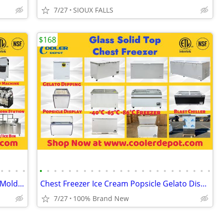
7/27
SIOUX FALLS
$168
•
•
•
•
•
•
•
•
•
•
•
•
•
•
•
•
•
•
•
•
•
•
•
•
•
•
•
•
Commercial Ice Maker Cube Nugget Ice Mold Air Cooled
Chest Freezer Ice Cream Popsicle Gelato Display Cabinet
7/27
100% Brand New