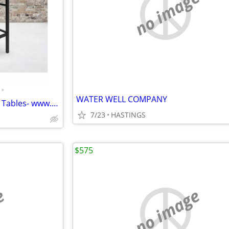
no image
•
WATER WELL COMPANY
Brand new Bar Stools - Chairs - Tables- www.wholesalebarstoolclub.com
7/23
HASTINGS
$575
e
no image