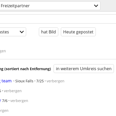
Freizeitpartner
stes
hat Bild
Heute gepostet
gen
in weiterem Umkreis suchen
 (sortiert nach Entfernung)
g team
Sioux Falls
7/25
verbergen
6
verbergen
r
7/6
verbergen
ergen