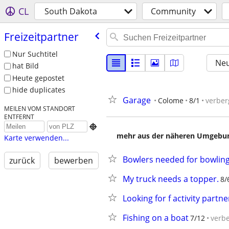
CL
South Dakota
Community
Freizeitpartner
Nur Suchtitel
Neu
hat Bild
Heute gepostet
hide duplicates
Garage
Colome
8/1
verber
MEILEN VOM STANDORT
ENTFERNT

mehr aus der näheren Umgebung
Karte verwenden...
Bowlers needed for bowlin
zurück
bewerben
My truck needs a topper.
8/
Looking for f activity partne
Fishing on a boat
7/12
verb