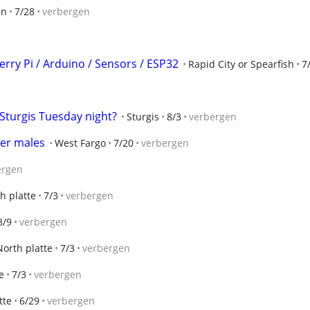
an
7/28
verbergen
rry Pi / Arduino / Sensors / ESP32
Rapid City or Spearfish
7
 Sturgis Tuesday night?
Sturgis
8/3
verbergen
her males
West Fargo
7/20
verbergen
ergen
h platte
7/3
verbergen
8/9
verbergen
North platte
7/3
verbergen
e
7/3
verbergen
tte
6/29
verbergen