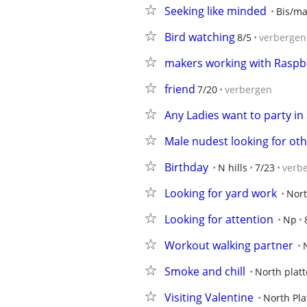
Seeking like minded
Bis/m
Bird watching
8/5
verbergen
makers working with Raspbe
friend
7/20
verbergen
Any Ladies want to party in
Male nudest looking for ot
Birthday
N hills
7/23
verb
Looking for yard work
Nort
Looking for attention
Np
Workout walking partner
Smoke and chill
North platt
Visiting Valentine
North Pla